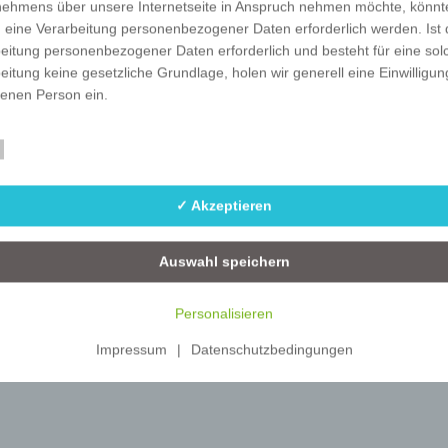
nehmens über unsere Internetseite in Anspruch nehmen möchte, könnt
Veredlungen
Sublimation printing
 eine Verarbeitung personenbezogener Daten erforderlich werden. Ist 
eitung personenbezogener Daten erforderlich und besteht für eine sol
Art.-Nr.
Variante
Mindestmenge
Dru
eitung keine gesetzliche Grundlage, holen wir generell eine Einwilligun
fenen Person ein.
MF-TA
-
500
full
rarbeitung personenbezogener Daten, beispielsweise des Namens, de
Essenziell
Statistik
ift, E-Mail-Adresse oder Telefonnummer einer betroffenen Person, erfo
im Einklang mit der Datenschutz-Grundverordnung und in Übereinstim
✓ Akzeptieren
n für uns geltenden landesspezifischen Datenschutzbestimmungen. Mit
 Datenschutzerklärung möchte unser Unternehmen die Öffentlichkeit ü
mfang und Zweck der von uns erhobenen, genutzten und verarbeiteten
Auswahl speichern
enbezogenen Daten informieren. Ferner werden betroffene Personen 
 Datenschutzerklärung über die ihnen zustehenden Rechte aufgeklärt.
Personalisieren
ben als für die Verarbeitung Verantwortlicher zahlreiche technische un
Impressum
|
Datenschutzbedingungen
isatorische Maßnahmen umgesetzt, um einen möglichst lückenlosen S
er diese Internetseite verarbeiteten personenbezogenen Daten
zustellen. Dennoch können Internetbasierte Datenübertragungen
ätzlich Sicherheitslücken aufweisen, sodass ein absoluter Schutz nicht