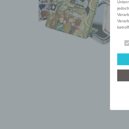
Unter
jedoch
Verarb
Verarb
betrof
Die Ve
Anschr
stets 
mit de
dieser
Art, U
person
dieser
Wir ha
organ
der üb
sicher
grunds