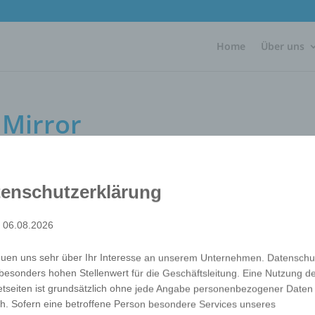
Home
Über uns
 Mirror
enschutzerklärung
: 06.08.2026
This pocket mirror is comfortable to hold with its cover m
finished on both outer sides with high quality photo print
euen uns sehr über Ihr Interesse an unserem Unternehmen. Datenschu
are mirrors. Whether you call it cosmetic mirror, make-up 
besonders hohen Stellenwert für die Geschäftsleitung. Eine Nutzung d
travel mirror, hand mirror or hairstyling mirror: this "sty
etseiten ist grundsätzlich ohne jede Angabe personenbezogener Daten
always on the road With your customer and thus ensures a
h. Sofern eine betroffene Person besondere Services unseres
Verpackung
Each in polybag