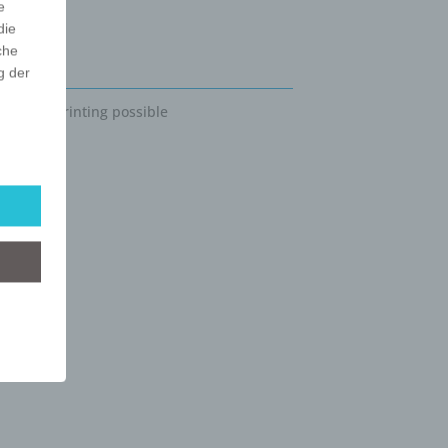
e
die
che
ckfläche
g der
 surface printing possible
r
lgt
mung
tels
ber
mittels
d
chutz