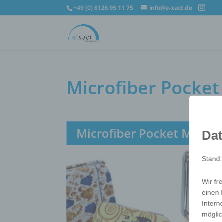
+49 (0) 6126 95 11 75
info@e-xact.de
Microfiber Pocket
Microfiber Pocket Mirror
Dat
Stand
Wir fr
einen 
Intern
möglic