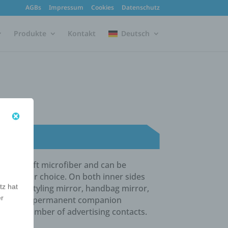
AGBs
Impressum
Cookies
Datenschutz
Produkte
Kontakt
Deutsch
ade of soft microfiber and can be
ing of your choice. On both inner sides
tz hat
mirror, styling mirror, handbag mirror,
er
ler" is as a permanent companion
 high number of advertising contacts.