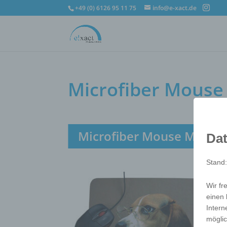
+49 (0) 6126 95 11 75
info@e-xact.de
Microfiber Mouse
Microfiber Mouse Mat
Dat
Stand
Wir fr
einen 
Intern
möglic