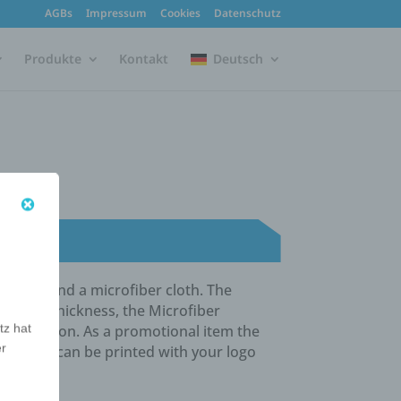
AGBs
Impressum
Cookies
Datenschutz
Produkte
Kontakt
Deutsch
e pad and a microfiber cloth. The
 its low thickness, the Microfiber
tz hat
r protection. As a promotional item the
er
onal gift can be printed with your logo