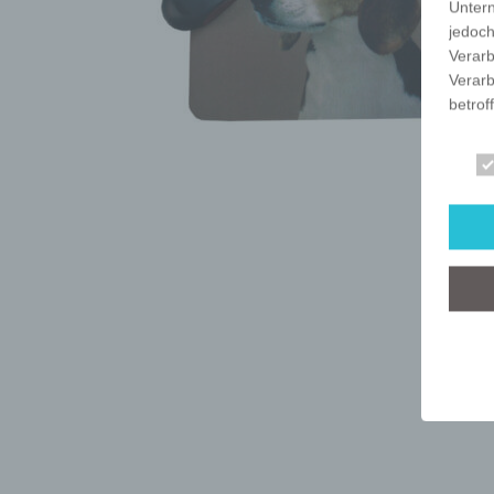
Unter
jedoch
Verarb
Verarb
betrof
Die Ve
Anschr
stets 
mit de
dieser
Art, U
person
dieser
Wir ha
organ
der üb
sicher
grunds