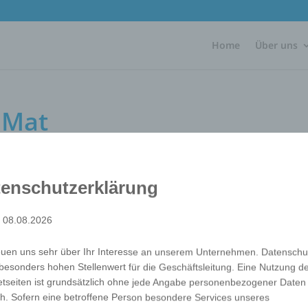
Home
Über uns
 Mat
enschutzerklärung
: 08.08.2026
The microfiber Mouse Mat is something in between a mous
front is made of microfibre, the back is rubberised. Due to
euen uns sehr über Ihr Interesse an unserem Unternehmen. Datenschu
Mouse Mat is very suitable for inserting into the laptop fo
besonders hohen Stellenwert für die Geschäftsleitung. Eine Nutzung d
right companion for all laptop professionals. This promoti
etseiten ist grundsätzlich ohne jede Angabe personenbezogener Daten
in 4 colours on the front in photo quality.
h. Sofern eine betroffene Person besondere Services unseres
Verpackung
Each in polybag