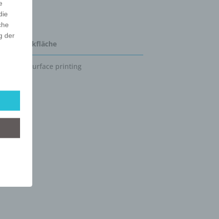
e
die
che
g der
Druckfläche
full surface printing
r
lgt
mung
tels
ber
mittels
d
chutz