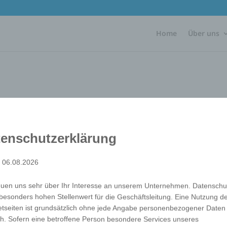
Home
Über uns
enschutzerklärung
: 06.08.2026
Insert sleeve made of durable plastic. Full-surface printabl
Verpackung
20pcs in big polybag
euen uns sehr über Ihr Interesse an unserem Unternehmen. Datenschu
Veredlungen
Digital Printing
besonders hohen Stellenwert für die Geschäftsleitung. Eine Nutzung d
etseiten ist grundsätzlich ohne jede Angabe personenbezogener Daten
Art.-Nr.
Variante
Mindestmenge
h. Sofern eine betroffene Person besondere Services unseres