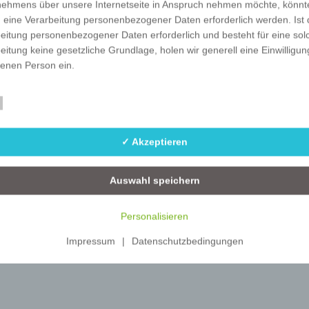
nehmens über unsere Internetseite in Anspruch nehmen möchte, könnt
U-A4
-
1000
 eine Verarbeitung personenbezogener Daten erforderlich werden. Ist 
eitung personenbezogener Daten erforderlich und besteht für eine sol
eitung keine gesetzliche Grundlage, holen wir generell eine Einwilligun
fenen Person ein.
rarbeitung personenbezogener Daten, beispielsweise des Namens, de
Essenziell
Statistik
ift, E-Mail-Adresse oder Telefonnummer einer betroffenen Person, erfo
im Einklang mit der Datenschutz-Grundverordnung und in Übereinstim
✓ Akzeptieren
n für uns geltenden landesspezifischen Datenschutzbestimmungen. Mit
 Datenschutzerklärung möchte unser Unternehmen die Öffentlichkeit ü
mfang und Zweck der von uns erhobenen, genutzten und verarbeiteten
Auswahl speichern
enbezogenen Daten informieren. Ferner werden betroffene Personen 
 Datenschutzerklärung über die ihnen zustehenden Rechte aufgeklärt.
Personalisieren
ben als für die Verarbeitung Verantwortlicher zahlreiche technische un
Impressum
|
Datenschutzbedingungen
isatorische Maßnahmen umgesetzt, um einen möglichst lückenlosen S
er diese Internetseite verarbeiteten personenbezogenen Daten
zustellen. Dennoch können Internetbasierte Datenübertragungen
ätzlich Sicherheitslücken aufweisen, sodass ein absoluter Schutz nicht