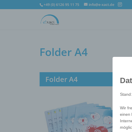
+49 (0) 6126 95 11 75
info@e-xact.de
Folder A4
Folder A4
Dat
Stand
Wir fr
einen 
Intern
möglic