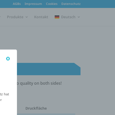
AGBs
Impressum
Cookies
Datenschutz
Produkte
Kontakt
Deutsch
e in photo quality on both sides!
tz hat
er
Druckfläche