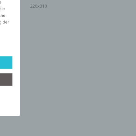
e
220x310
die
che
g der
r
lgt
mung
tels
ber
mittels
d
chutz