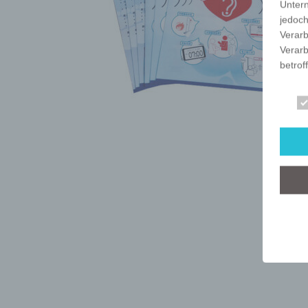
Unter
jedoch
Verarb
Verarb
betrof
Die Ve
Anschr
stets 
mit de
dieser
Art, U
person
dieser
Wir ha
organ
der üb
sicher
grunds