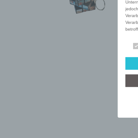
Unter
jedoch
Verarb
Verarb
betrof
Die Ve
Anschr
stets 
mit de
dieser
Art, U
person
dieser
Wir ha
organ
der üb
sicher
grunds