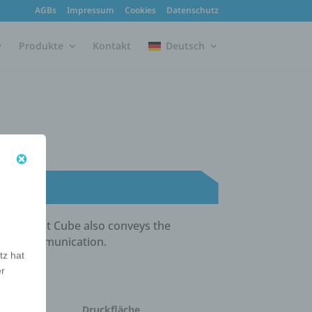
AGBs
Impressum
Cookies
Datenschutz
Produkte
Kontakt
Deutsch
small Twist Cube also conveys the
brand communication.
tz hat
er
e
Druckfläche