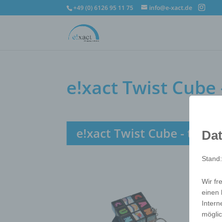
+49 (0) 6126 95 11 75
info@e-xact.de
e!xact Twist Cube 
e!xact Twist Cube - the c
Dat
Stand
Wir fr
einen 
Intern
möglic