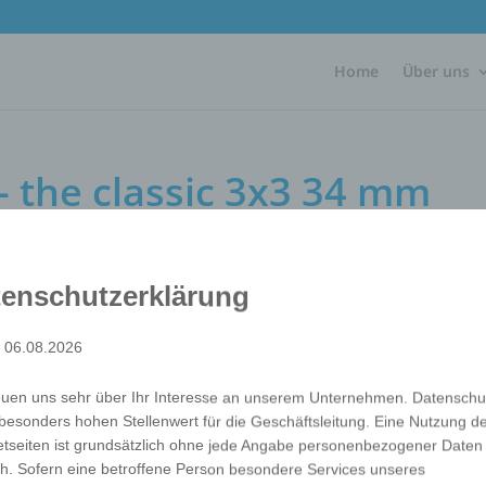
Home
Über uns
- the classic 3x3 34 mm
lassic 3x3 34 mm
enschutzerklärung
: 06.08.2026
The classic among the cubes - only small but mighty! The 
words, content and complexity of your concept to your 
euen uns sehr über Ihr Interesse an unserem Unternehmen. Datenschu
Verpackung
Each in polybag
besonders hohen Stellenwert für die Geschäftsleitung. Eine Nutzung d
Veredlungen
Offset printing
etseiten ist grundsätzlich ohne jede Angabe personenbezogener Daten
h. Sofern eine betroffene Person besondere Services unseres
Art.-Nr.
Variante
Mindestmeng