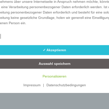
nehmens über unsere Internetseite in Anspruch nehmen möchte, könnt
 eine Verarbeitung personenbezogener Daten erforderlich werden. Ist 
W-ZW-3x3-35
-
500
eitung personenbezogener Daten erforderlich und besteht für eine sol
eitung keine gesetzliche Grundlage, holen wir generell eine Einwilligun
fenen Person ein.
rarbeitung personenbezogener Daten, beispielsweise des Namens, de
Essenziell
Statistik
ift, E-Mail-Adresse oder Telefonnummer einer betroffenen Person, erfo
im Einklang mit der Datenschutz-Grundverordnung und in Übereinstim
✓ Akzeptieren
n für uns geltenden landesspezifischen Datenschutzbestimmungen. Mit
 Datenschutzerklärung möchte unser Unternehmen die Öffentlichkeit ü
mfang und Zweck der von uns erhobenen, genutzten und verarbeiteten
Auswahl speichern
enbezogenen Daten informieren. Ferner werden betroffene Personen 
 Datenschutzerklärung über die ihnen zustehenden Rechte aufgeklärt.
Personalisieren
ben als für die Verarbeitung Verantwortlicher zahlreiche technische un
Impressum
|
Datenschutzbedingungen
isatorische Maßnahmen umgesetzt, um einen möglichst lückenlosen S
er diese Internetseite verarbeiteten personenbezogenen Daten
zustellen. Dennoch können Internetbasierte Datenübertragungen
ätzlich Sicherheitslücken aufweisen, sodass ein absoluter Schutz nicht