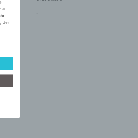
e
die
-
che
g der
r
lgt
mung
tels
ber
mittels
d
chutz